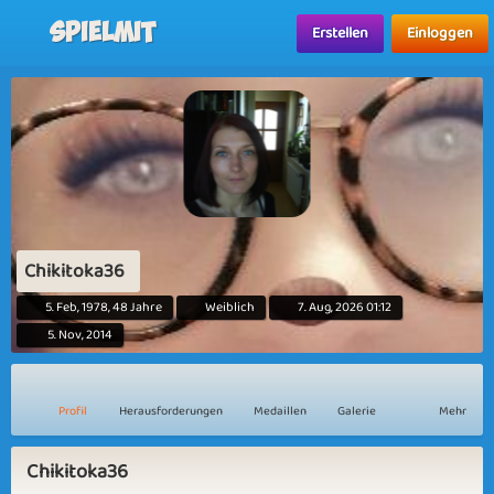
Spielmit
Erstellen
Einloggen
Chikitoka36
5. Feb, 1978, 48 Jahre
Weiblich
7. Aug, 2026 01:12
5. Nov, 2014
Profil
Herausforderungen
Medaillen
Galerie
Mehr
Chikitoka36