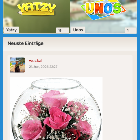
Yatzy
Unos
13
1
Neuste Einträge
wuckal
21. Jun, 2026 22:27