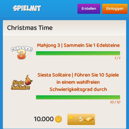
Spielmit
Erstellen
Einloggen
Christmas Time
Mahjong 3 | Sammeln Sie 1 Edelsteine
1 / 1
Siesta Solitaire | Führen Sie 10 Spiele
in einem wahlfreien
Schwierigkeitsgrad durch
10 / 10
10.000
5