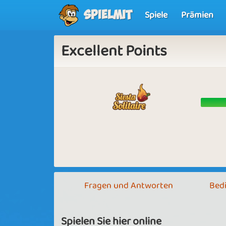
Spiele
Prämien
Spielmit
Excellent Points
Fragen und Antworten
Bed
Spielen Sie hier online