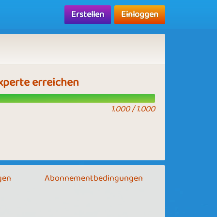
Erstellen
Einloggen
Experte erreichen
1.000 / 1.000
gen
Abonnementbedingungen