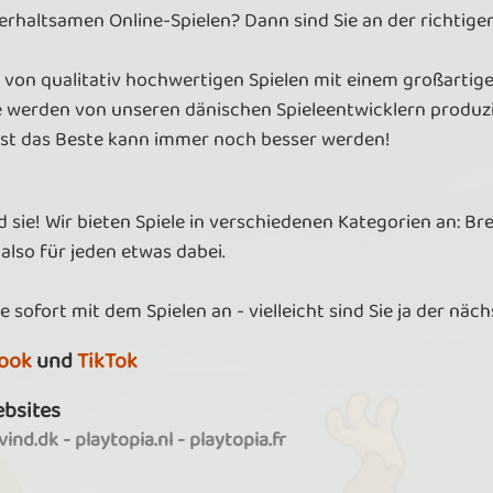
terhaltsamen Online-Spielen? Dann sind Sie an der richtig
 von qualitativ hochwertigen Spielen mit einem großartige
e werden von unseren dänischen Spieleentwicklern produzie
lbst das Beste kann immer noch besser werden!
d sie! Wir bieten Spiele in verschiedenen Kategorien an: Br
 also für jeden etwas dabei.
e sofort mit dem Spielen an - vielleicht sind Sie ja der näc
ook
und
TikTok
ebsites
ind.dk
-
playtopia.nl
-
playtopia.fr