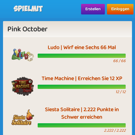
Spielmit
Erstellen
Einloggen
Pink October
Ludo | Wirf eine Sechs 66 Mal
66 / 66
Time Machine | Erreichen Sie 12 XP
12 / 12
Siesta Solitaire | 2.222 Punkte in
Schwer erreichen
2.222 / 2.222