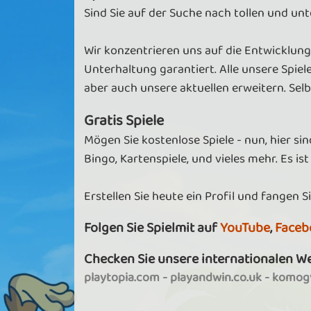
Sind Sie auf der Suche nach tollen und un
Wir konzentrieren uns auf die Entwicklung
Unterhaltung garantiert. Alle unsere Spiel
aber auch unsere aktuellen erweitern. Se
Gratis Spiele
Mögen Sie kostenlose Spiele - nun, hier sin
Bingo, Kartenspiele, und vieles mehr. Es ist
Erstellen Sie heute ein Profil und fangen Si
Folgen Sie Spielmit auf
YouTube
,
Faceb
Checken Sie unsere internationalen W
playtopia.com
-
playandwin.co.uk
-
komogv