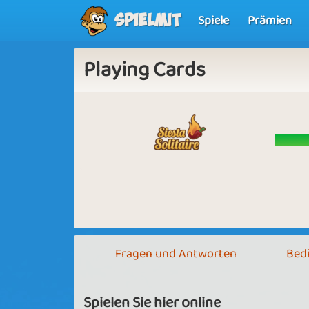
Spiele
Prämien
Spielmit
Playing Cards
Fragen und Antworten
Bed
Spielen Sie hier online