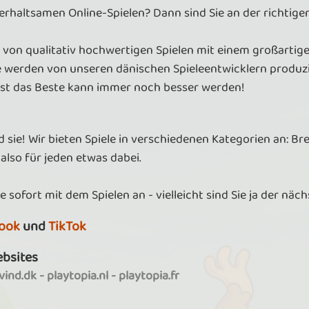
terhaltsamen Online-Spielen? Dann sind Sie an der richtig
 von qualitativ hochwertigen Spielen mit einem großartige
e werden von unseren dänischen Spieleentwicklern produzie
lbst das Beste kann immer noch besser werden!
d sie! Wir bieten Spiele in verschiedenen Kategorien an: Br
 also für jeden etwas dabei.
e sofort mit dem Spielen an - vielleicht sind Sie ja der näc
ook
und
TikTok
ebsites
ind.dk
-
playtopia.nl
-
playtopia.fr