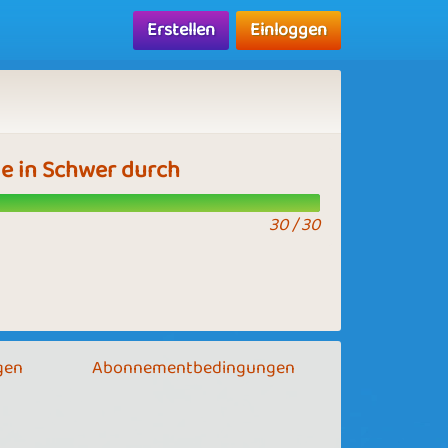
Erstellen
Einloggen
ele in Schwer durch
30 / 30
gen
Abonnementbedingungen