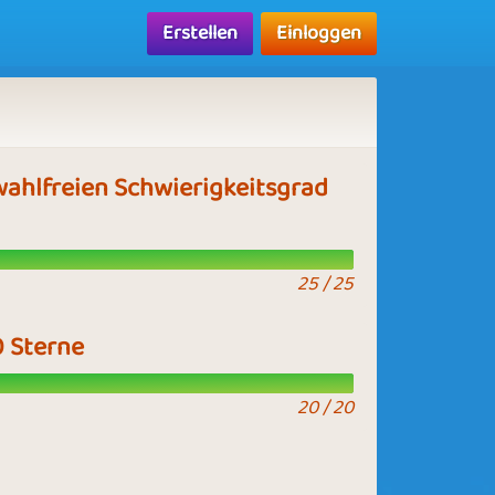
Erstellen
Einloggen
 wahlfreien Schwierigkeitsgrad
25 / 25
0 Sterne
20 / 20