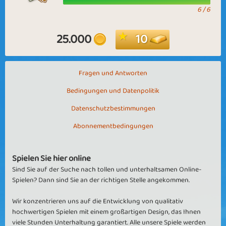
6 / 6
25.000
10
Fragen und Antworten
Bedingungen und Datenpolitik
Datenschutzbestimmungen
Abonnementbedingungen
Spielen Sie hier online
Sind Sie auf der Suche nach tollen und unterhaltsamen Online-
Spielen? Dann sind Sie an der richtigen Stelle angekommen.
Wir konzentrieren uns auf die Entwicklung von qualitativ
hochwertigen Spielen mit einem großartigen Design, das Ihnen
viele Stunden Unterhaltung garantiert. Alle unsere Spiele werden