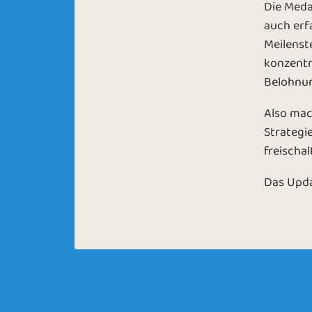
Die Medai
auch erf
Meilenst
konzentr
Belohnun
Also mach
Strategie
freischa
Das Updat