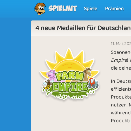
Spiele
Prämien
Spielmit
4 neue Medaillen für Deutschlan
11. Mai, 20
Spannen
Empire
!
die dein
In Deuts
effizien
Produkte
nutzen. 
während 
Produkti