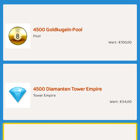
4500 Goldkugeln Pool
Pool
Wert:
€100,00
4500 Diamanten Tower Empire
Tower Empire
Wert:
€54,00