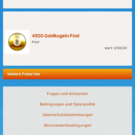
4500 Goldkugeln Pool
Pool
Wert:
€100,00
Weitere Preise hier
Fragen und Antworten
Bedingungen und Datenpolitik
Datenschutzbestimmungen
Abonnementbedingungen