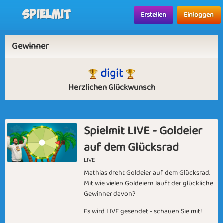
Spielmit
Erstellen
Einloggen
Gewinner
digit
Herzlichen Glückwunsch
Spielmit LIVE - Goldeier
auf dem Glücksrad
LIVE
Mathias dreht Goldeier auf dem Glücksrad.
Mit wie vielen Goldeiern läuft der glückliche
Gewinner davon?
Es wird LIVE gesendet - schauen Sie mit!