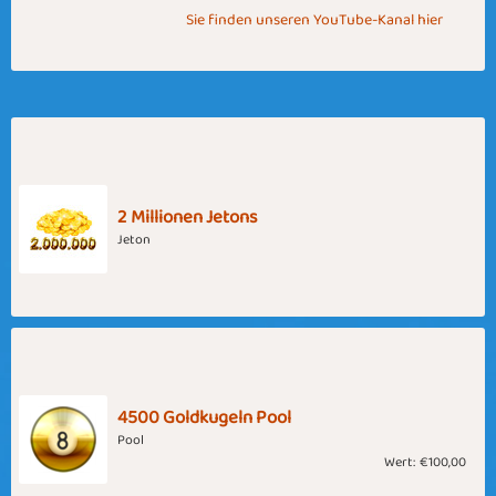
Sie finden unseren YouTube-Kanal hier
2 Millionen Jetons
Jeton
4500 Goldkugeln Pool
Pool
Wert:
€100,00