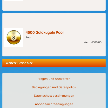
4500 Goldkugeln Pool
Pool
Wert:
€100,00
Weitere Preise hier
Fragen und Antworten
Bedingungen und Datenpolitik
Datenschutzbestimmungen
Abonnementbedingungen