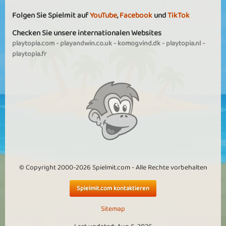
Folgen Sie Spielmit auf
YouTube
,
Facebook
und
TikTok
Checken Sie unsere internationalen Websites
playtopia.com
-
playandwin.co.uk
-
komogvind.dk
-
playtopia.nl
-
playtopia.fr
© Copyright 2000-2026 Spielmit.com - Alle Rechte vorbehalten
Spielmit.com kontaktieren
Sitemap