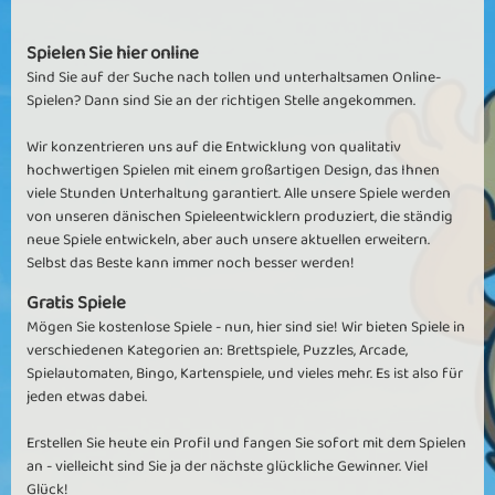
Spielen Sie hier online
Sind Sie auf der Suche nach tollen und unterhaltsamen Online-
Spielen? Dann sind Sie an der richtigen Stelle angekommen.
Wir konzentrieren uns auf die Entwicklung von qualitativ
hochwertigen Spielen mit einem großartigen Design, das Ihnen
viele Stunden Unterhaltung garantiert. Alle unsere Spiele werden
von unseren dänischen Spieleentwicklern produziert, die ständig
neue Spiele entwickeln, aber auch unsere aktuellen erweitern.
Selbst das Beste kann immer noch besser werden!
Gratis Spiele
Mögen Sie kostenlose Spiele - nun, hier sind sie! Wir bieten Spiele in
verschiedenen Kategorien an: Brettspiele, Puzzles, Arcade,
Spielautomaten, Bingo, Kartenspiele, und vieles mehr. Es ist also für
jeden etwas dabei.
Erstellen Sie heute ein Profil und fangen Sie sofort mit dem Spielen
an - vielleicht sind Sie ja der nächste glückliche Gewinner. Viel
Glück!