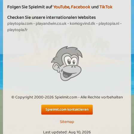
Folgen Sie Spielmit auf
YouTube
,
Facebook
und
TikTok
Checken Sie unsere internationalen Websites
playtopia.com
-
playandwin.co.uk
-
komogvind.dk
-
playtopia.nl
-
playtopia.fr
© Copyright 2000-2026 Spielmit.com - Alle Rechte vorbehalten
Spielmit.com kontaktieren
Sitemap
Last updated: Aug 10, 2026