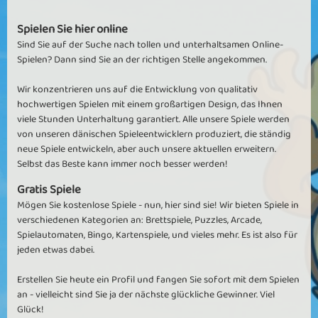
Spielen Sie hier online
Sind Sie auf der Suche nach tollen und unterhaltsamen Online-
Spielen? Dann sind Sie an der richtigen Stelle angekommen.
Wir konzentrieren uns auf die Entwicklung von qualitativ
hochwertigen Spielen mit einem großartigen Design, das Ihnen
viele Stunden Unterhaltung garantiert. Alle unsere Spiele werden
von unseren dänischen Spieleentwicklern produziert, die ständig
neue Spiele entwickeln, aber auch unsere aktuellen erweitern.
Selbst das Beste kann immer noch besser werden!
Gratis Spiele
Mögen Sie kostenlose Spiele - nun, hier sind sie! Wir bieten Spiele in
verschiedenen Kategorien an: Brettspiele, Puzzles, Arcade,
Spielautomaten, Bingo, Kartenspiele, und vieles mehr. Es ist also für
jeden etwas dabei.
Erstellen Sie heute ein Profil und fangen Sie sofort mit dem Spielen
an - vielleicht sind Sie ja der nächste glückliche Gewinner. Viel
Glück!