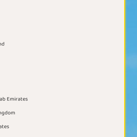
nd
rab Emirates
ingdom
ates