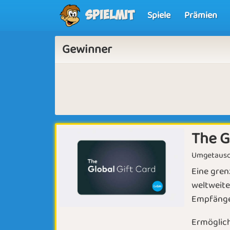
Spiele
Prämien
Spielmit
Gewinner
The G
Umgetausch
Eine gren
weltweite
Empfänger
Ermöglich