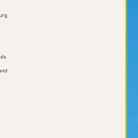
urg
nds
and