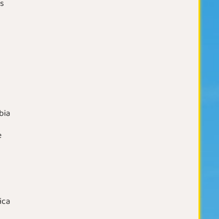
es
bia
e
ica