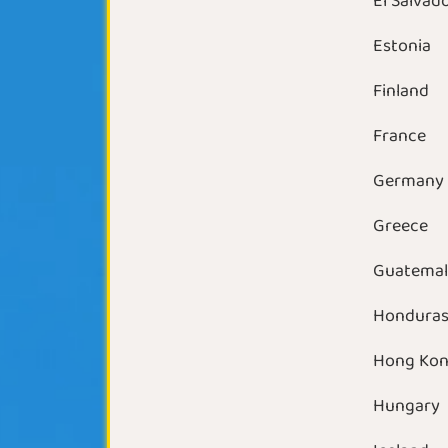
El Salvad
Estonia
Finland
France
Germany
Greece
Guatema
Hondura
Hong Ko
Hungary