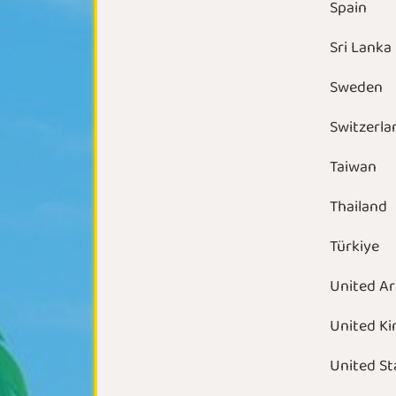
Spain
Sri Lanka
Sweden
Switzerla
Taiwan
Thailand
Türkiye
United A
United K
United St