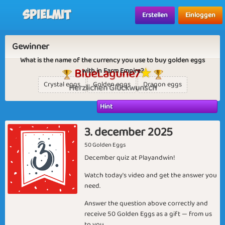
Spielmit
Erstellen
Einloggen
Gewinner
What is the name of the currency you use to buy golden eggs
BlueLagune7
with in Farm Empire?
Crystal eggs
Golden eggs
Dragon eggs
Herzlichen Glückwunsch
Hint
3. december 2025
50 Golden Eggs
December quiz at Playandwin!
Watch today's video and get the answer you
need.
Answer the question above correctly and
receive 50 Golden Eggs as a gift — from us
to you.