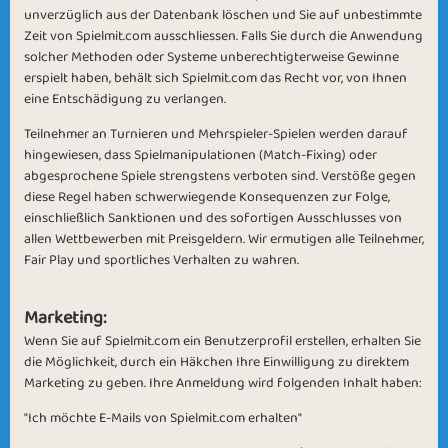
unverzüglich aus der Datenbank löschen und Sie auf unbestimmte
Zeit von Spielmit.com ausschliessen. Falls Sie durch die Anwendung
solcher Methoden oder Systeme unberechtigterweise Gewinne
erspielt haben, behält sich Spielmit.com das Recht vor, von Ihnen
eine Entschädigung zu verlangen.
Teilnehmer an Turnieren und Mehrspieler-Spielen werden darauf
hingewiesen, dass Spielmanipulationen (Match-Fixing) oder
abgesprochene Spiele strengstens verboten sind. Verstöße gegen
diese Regel haben schwerwiegende Konsequenzen zur Folge,
einschließlich Sanktionen und des sofortigen Ausschlusses von
allen Wettbewerben mit Preisgeldern. Wir ermutigen alle Teilnehmer,
Fair Play und sportliches Verhalten zu wahren.
Marketing:
Wenn Sie auf Spielmit.com ein Benutzerprofil erstellen, erhalten Sie
die Möglichkeit, durch ein Häkchen Ihre Einwilligung zu direktem
Marketing zu geben. Ihre Anmeldung wird folgenden Inhalt haben:
"Ich möchte E-Mails von Spielmit.com erhalten"