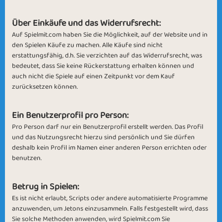
Über Einkäufe und das Widerrufsrecht:
Auf Spielmit.com haben Sie die Möglichkeit, auf der Website und in
den Spielen Käufe zu machen. Alle Käufe sind nicht
erstattungsfähig, d.h. Sie verzichten auf das Widerrufsrecht, was
bedeutet, dass Sie keine Rückerstattung erhalten können und
auch nicht die Spiele auf einen Zeitpunkt vor dem Kauf
zurücksetzen können.
Ein Benutzerprofil pro Person:
Pro Person darf nur ein Benutzerprofil erstellt werden. Das Profil
und das Nutzungsrecht hierzu sind persönlich und Sie dürfen
deshalb kein Profil im Namen einer anderen Person errichten oder
benutzen.
Betrug in Spielen:
Es ist nicht erlaubt, Scripts oder andere automatisierte Programme
anzuwenden, um Jetons einzusammeln. Falls festgestellt wird, dass
Sie solche Methoden anwenden, wird Spielmit.com Sie