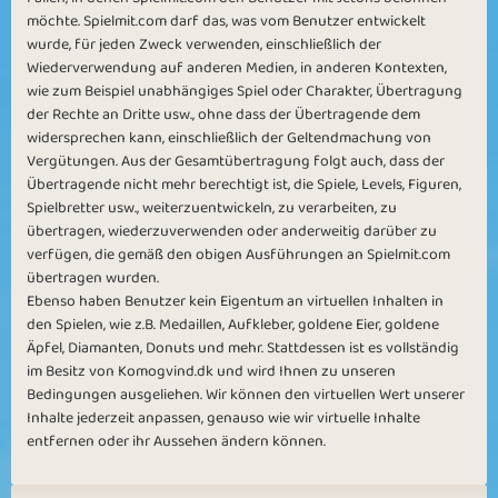
möchte. Spielmit.com darf das, was vom Benutzer entwickelt
wurde, für jeden Zweck verwenden, einschließlich der
Wiederverwendung auf anderen Medien, in anderen Kontexten,
wie zum Beispiel unabhängiges Spiel oder Charakter, Übertragung
der Rechte an Dritte usw., ohne dass der Übertragende dem
widersprechen kann, einschließlich der Geltendmachung von
Vergütungen. Aus der Gesamtübertragung folgt auch, dass der
Übertragende nicht mehr berechtigt ist, die Spiele, Levels, Figuren,
Spielbretter usw., weiterzuentwickeln, zu verarbeiten, zu
übertragen, wiederzuverwenden oder anderweitig darüber zu
verfügen, die gemäß den obigen Ausführungen an Spielmit.com
übertragen wurden.
Ebenso haben Benutzer kein Eigentum an virtuellen Inhalten in
den Spielen, wie z.B. Medaillen, Aufkleber, goldene Eier, goldene
Äpfel, Diamanten, Donuts und mehr. Stattdessen ist es vollständig
im Besitz von Komogvind.dk und wird Ihnen zu unseren
Bedingungen ausgeliehen. Wir können den virtuellen Wert unserer
Inhalte jederzeit anpassen, genauso wie wir virtuelle Inhalte
entfernen oder ihr Aussehen ändern können.