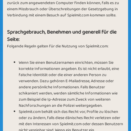
zurück zum angewendeten Computer finden können, falls es zu
einem Missbrauch oder Überschreitungen der Gesetzgebung in
Verbindung mit einem Besuch auf Spielmit.com kommen sollte.
Sprachgebrauch, Benehmen und generell für die
Seite:
Folgende Regeln gelten für die Nutzung von Spielmit.com:
Wenn Sie einen Benutzernamen einrichten, müssen Sie
korrekte Informationen angeben. Es ist nicht erlaubt, eine
falsche Identität oder die einer anderen Person zu
verwenden. Dazu gehören E-Mailadresse, Adresse oder
andere persönliche Informationen. Falls Benutzer
schikaniert werden, werden sämtliche Informationen wie
zum Beispiel die Ip-Adresse zum Zweck von weiteren
Nachforschungen an die Polizei weitergegeben.
Spielmit.com behält sich das Recht vor, Profile zu löschen
oder zu ändern, falls diese dänisches Recht verletzen oder
mit den Interessen von Spielmit.com oder dessen Benutzern
nicht vereinbar sind. Wenn ein Benutzer ein