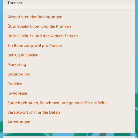
Themen
Akzeptieren der Bedingungen
Über Spielmit.com und die Prämien
Über Einkäufe und das Widerrufsrecht
Ein Benutzerprofil pro Person
Betrug in Spielen
Marketing
Datenpolitik
Cookies
Ip-Adresse
Sprachgebrauch, Benehmen und generell für die Seite
Verantwortlich für die Daten
Änderungen