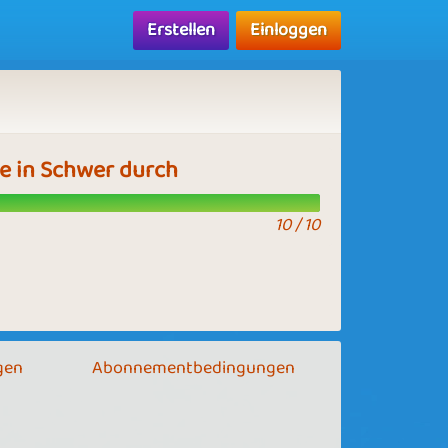
Erstellen
Einloggen
ele in Schwer durch
10 / 10
gen
Abonnementbedingungen