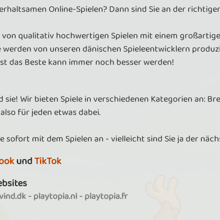
terhaltsamen Online-Spielen? Dann sind Sie an der richtig
 von qualitativ hochwertigen Spielen mit einem großartige
e werden von unseren dänischen Spieleentwicklern produzie
lbst das Beste kann immer noch besser werden!
d sie! Wir bieten Spiele in verschiedenen Kategorien an: Br
 also für jeden etwas dabei.
e sofort mit dem Spielen an - vielleicht sind Sie ja der näc
ook
und
TikTok
ebsites
ind.dk
-
playtopia.nl
-
playtopia.fr