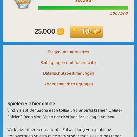
Jetons
500 / 500
25.000
10
Fragen und Antworten
Bedingungen und Datenpolitik
Datenschutzbestimmungen
Abonnementbedingungen
Spielen Sie hier online
Sind Sie auf der Suche nach tollen und unterhaltsamen Online-
Spielen? Dann sind Sie an der richtigen Stelle angekommen.
Wir konzentrieren uns auf die Entwicklung von qualitativ
hochwertigen Spielen mit einem großartigen Design, das Ihnen