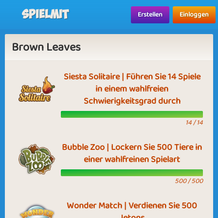
Spielmit
Erstellen
Einloggen
Brown Leaves
Siesta Solitaire | Führen Sie 14 Spiele
in einem wahlfreien
Schwierigkeitsgrad durch
14 / 14
Bubble Zoo | Lockern Sie 500 Tiere in
einer wahlfreinen Spielart
500 / 500
Wonder Match | Verdienen Sie 500