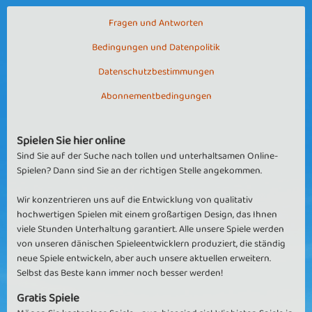
Fragen und Antworten
Bedingungen und Datenpolitik
Datenschutzbestimmungen
Abonnementbedingungen
Spielen Sie hier online
Sind Sie auf der Suche nach tollen und unterhaltsamen Online-
Spielen? Dann sind Sie an der richtigen Stelle angekommen.
Wir konzentrieren uns auf die Entwicklung von qualitativ
hochwertigen Spielen mit einem großartigen Design, das Ihnen
viele Stunden Unterhaltung garantiert. Alle unsere Spiele werden
von unseren dänischen Spieleentwicklern produziert, die ständig
neue Spiele entwickeln, aber auch unsere aktuellen erweitern.
Selbst das Beste kann immer noch besser werden!
Gratis Spiele