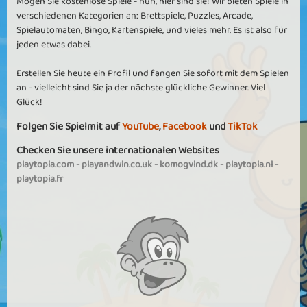
Mögen Sie kostenlose Spiele - nun, hier sind sie! Wir bieten Spiele in
verschiedenen Kategorien an: Brettspiele, Puzzles, Arcade,
Spielautomaten, Bingo, Kartenspiele, und vieles mehr. Es ist also für
jeden etwas dabei.
Erstellen Sie heute ein Profil und fangen Sie sofort mit dem Spielen
an - vielleicht sind Sie ja der nächste glückliche Gewinner. Viel
Glück!
Folgen Sie Spielmit auf
YouTube
,
Facebook
und
TikTok
Checken Sie unsere internationalen Websites
playtopia.com
-
playandwin.co.uk
-
komogvind.dk
-
playtopia.nl
-
playtopia.fr