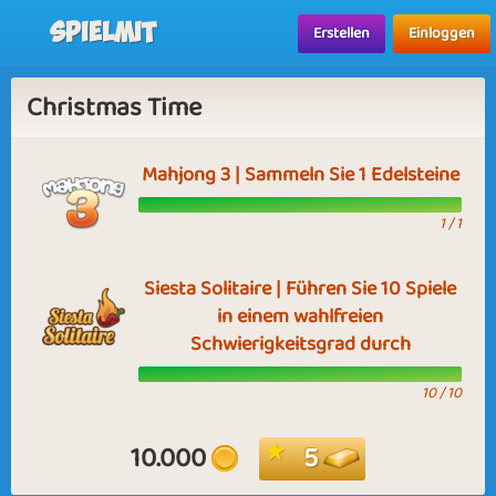
Spielmit
Erstellen
Einloggen
Christmas Time
Mahjong 3 | Sammeln Sie 1 Edelsteine
1 / 1
Siesta Solitaire | Führen Sie 10 Spiele
in einem wahlfreien
Schwierigkeitsgrad durch
10 / 10
10.000
5