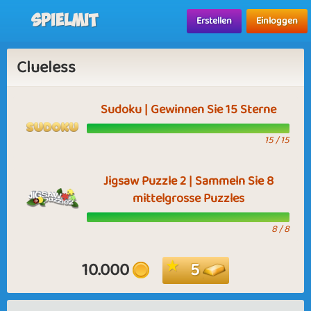
Spielmit
Erstellen
Einloggen
Clueless
Sudoku | Gewinnen Sie 15 Sterne
15 / 15
Jigsaw Puzzle 2 | Sammeln Sie 8
mittelgrosse Puzzles
8 / 8
10.000
5