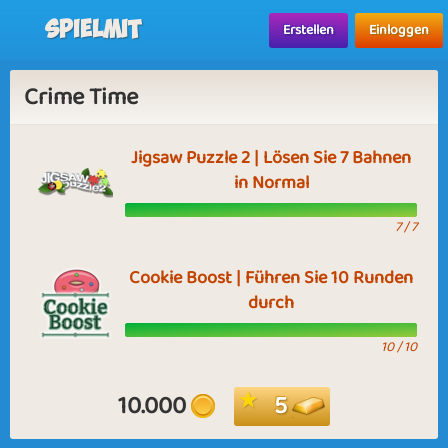
Spielmit
Erstellen
Einloggen
Crime Time
Jigsaw Puzzle 2 | Lösen Sie 7 Bahnen
in Normal
7 / 7
Cookie Boost | Führen Sie 10 Runden
durch
10 / 10
10.000
5