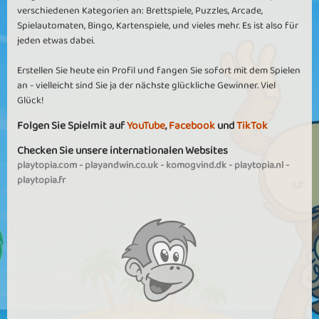
verschiedenen Kategorien an: Brettspiele, Puzzles, Arcade,
Spielautomaten, Bingo, Kartenspiele, und vieles mehr. Es ist also für
jeden etwas dabei.
Erstellen Sie heute ein Profil und fangen Sie sofort mit dem Spielen
an - vielleicht sind Sie ja der nächste glückliche Gewinner. Viel
Glück!
Folgen Sie Spielmit auf
YouTube
,
Facebook
und
TikTok
Checken Sie unsere internationalen Websites
playtopia.com
-
playandwin.co.uk
-
komogvind.dk
-
playtopia.nl
-
playtopia.fr