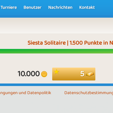
Turniere
Benutzer
Nachrichten
Kontakt
Siesta Solitaire | 1.500 Punkte in
10.000
5
ingungen und Datenpolitik
Datenschutzbestimmun