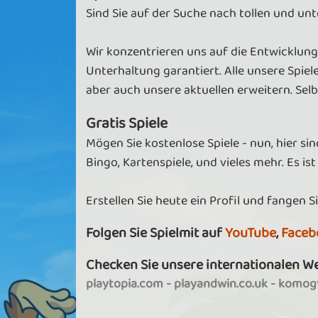
Sind Sie auf der Suche nach tollen und un
Wir konzentrieren uns auf die Entwicklung
Unterhaltung garantiert. Alle unsere Spiel
aber auch unsere aktuellen erweitern. Se
Gratis Spiele
Mögen Sie kostenlose Spiele - nun, hier sin
Bingo, Kartenspiele, und vieles mehr. Es ist
Erstellen Sie heute ein Profil und fangen Si
Folgen Sie Spielmit auf
YouTube
,
Faceb
Checken Sie unsere internationalen W
playtopia.com
-
playandwin.co.uk
-
komogv