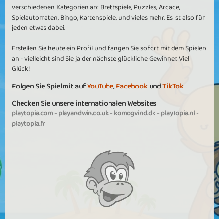
verschiedenen Kategorien an: Brettspiele, Puzzles, Arcade,
Spielautomaten, Bingo, Kartenspiele, und vieles mehr. Es ist also für
jeden etwas dabei.
Erstellen Sie heute ein Profil und fangen Sie sofort mit dem Spielen
an - vielleicht sind Sie ja der nächste glückliche Gewinner. Viel
Glück!
Folgen Sie Spielmit auf
YouTube
,
Facebook
und
TikTok
Checken Sie unsere internationalen Websites
playtopia.com
-
playandwin.co.uk
-
komogvind.dk
-
playtopia.nl
-
playtopia.fr