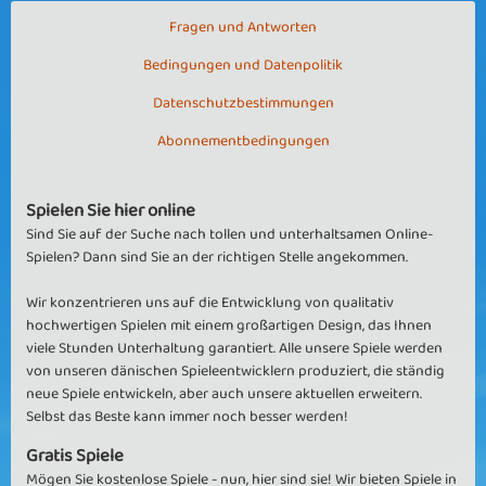
Fragen und Antworten
Bedingungen und Datenpolitik
Datenschutzbestimmungen
Abonnementbedingungen
Spielen Sie hier online
Sind Sie auf der Suche nach tollen und unterhaltsamen Online-
Spielen? Dann sind Sie an der richtigen Stelle angekommen.
Wir konzentrieren uns auf die Entwicklung von qualitativ
hochwertigen Spielen mit einem großartigen Design, das Ihnen
viele Stunden Unterhaltung garantiert. Alle unsere Spiele werden
von unseren dänischen Spieleentwicklern produziert, die ständig
neue Spiele entwickeln, aber auch unsere aktuellen erweitern.
Selbst das Beste kann immer noch besser werden!
Gratis Spiele
Mögen Sie kostenlose Spiele - nun, hier sind sie! Wir bieten Spiele in