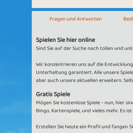
Fragen und Antworten
Bed
Spielen Sie hier online
Sind Sie auf der Suche nach tollen und un
Wir konzentrieren uns auf die Entwicklung
Unterhaltung garantiert. Alle unsere Spiel
aber auch unsere aktuellen erweitern. Se
Gratis Spiele
Mögen Sie kostenlose Spiele - nun, hier sin
Bingo, Kartenspiele, und vieles mehr. Es ist
Erstellen Sie heute ein Profil und fangen Si