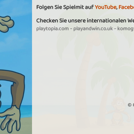
Folgen Sie Spielmit auf
YouTube
,
Faceb
Checken Sie unsere internationalen W
playtopia.com
-
playandwin.co.uk
-
komogv
© 