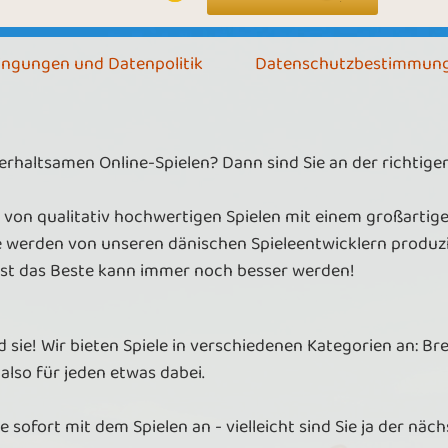
ingungen und Datenpolitik
Datenschutzbestimmun
terhaltsamen Online-Spielen? Dann sind Sie an der richtig
 von qualitativ hochwertigen Spielen mit einem großartige
e werden von unseren dänischen Spieleentwicklern produzie
lbst das Beste kann immer noch besser werden!
d sie! Wir bieten Spiele in verschiedenen Kategorien an: Br
 also für jeden etwas dabei.
e sofort mit dem Spielen an - vielleicht sind Sie ja der näc