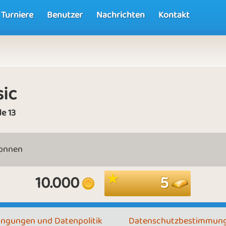
Turniere
Benutzer
Nachrichten
Kontakt
sic
e 13
wonnen
10.000
5
ingungen und Datenpolitik
Datenschutzbestimmun