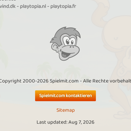
ind.dk
-
playtopia.nl
-
playtopia.fr
Copyright 2000-2026 Spielmit.com - Alle Rechte vorbehal
Spielmit.com kontaktieren
Sitemap
Last updated: Aug 7, 2026