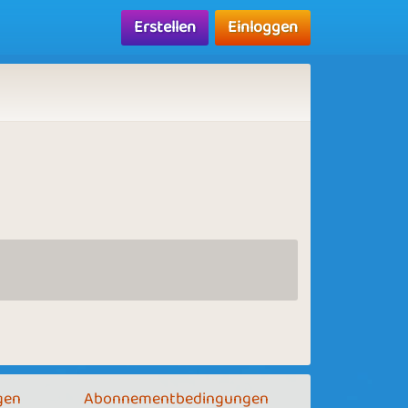
Erstellen
Einloggen
gen
Abonnementbedingungen