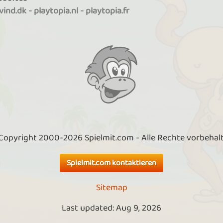
ind.dk
-
playtopia.nl
-
playtopia.fr
Copyright 2000-2026 Spielmit.com - Alle Rechte vorbehal
Spielmit.com kontaktieren
Sitemap
Last updated: Aug 9, 2026