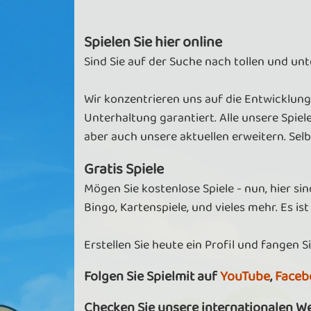
Spielen Sie hier online
Sind Sie auf der Suche nach tollen und un
Wir konzentrieren uns auf die Entwicklung
Unterhaltung garantiert. Alle unsere Spiel
aber auch unsere aktuellen erweitern. Se
Gratis Spiele
Mögen Sie kostenlose Spiele - nun, hier sin
Bingo, Kartenspiele, und vieles mehr. Es ist
Erstellen Sie heute ein Profil und fangen Si
Folgen Sie Spielmit auf
YouTube
,
Faceb
Checken Sie unsere internationalen W