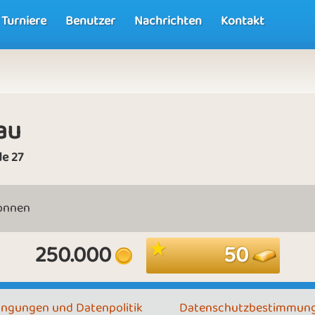
Turniere
Benutzer
Nachrichten
Kontakt
au
de 27
wonnen
250.000
50
ingungen und Datenpolitik
Datenschutzbestimmun