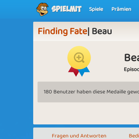
Spiele
Prämien
Spielmit
Finding Fate
| Beau
Be
Episo
180 Benutzer haben diese Medaille ge
Fragen und Antworten
Bed