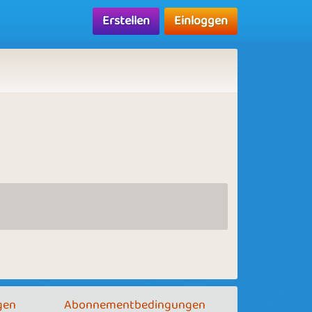
Erstellen
Einloggen
gen
Abonnementbedingungen