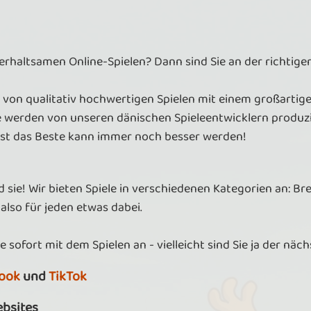
terhaltsamen Online-Spielen? Dann sind Sie an der richtig
 von qualitativ hochwertigen Spielen mit einem großartige
e werden von unseren dänischen Spieleentwicklern produzie
lbst das Beste kann immer noch besser werden!
d sie! Wir bieten Spiele in verschiedenen Kategorien an: Br
 also für jeden etwas dabei.
e sofort mit dem Spielen an - vielleicht sind Sie ja der näc
ook
und
TikTok
ebsites