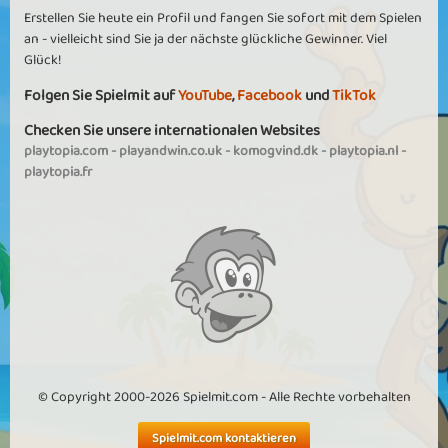
Erstellen Sie heute ein Profil und fangen Sie sofort mit dem Spielen
an - vielleicht sind Sie ja der nächste glückliche Gewinner. Viel
Glück!
Folgen Sie Spielmit auf
YouTube
,
Facebook
und
TikTok
Checken Sie unsere internationalen Websites
playtopia.com
-
playandwin.co.uk
-
komogvind.dk
-
playtopia.nl
-
playtopia.fr
© Copyright 2000-2026 Spielmit.com - Alle Rechte vorbehalten
Spielmit.com kontaktieren