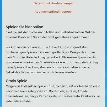
Datenschutzbestimmungen
Abonnementbedingungen
Spielen Sie hier online
Sind Sie auf der Suche nach tollen und unterhaltsamen Online-
Spielen? Dann sind Sie an der richtigen Stelle angekommen.
Wir konzentrieren uns auf die Entwicklung von qualitativ
hochwertigen Spielen mit einem großartigen Design, das Ihnen
viele Stunden Unterhaltung garantiert. Alle unsere Spiele werden
von unseren dänischen Spieleentwicklern produziert, die ständig
neue Spiele entwickeln, aber auch unsere aktuellen erweitern.
Selbst das Beste kann immer noch besser werden!
Gratis Spiele
Mögen Sie kostenlose Spiele - nun, hier sind sie! Wir bieten Spiele in
verschiedenen Kategorien an: Brettspiele, Puzzles, Arcade,
Spielautomaten, Bingo, Kartenspiele, und vieles mehr. Es ist also für
jeden etwas dabei.