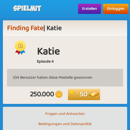
Spielmit
Erstellen
Einloggen
Finding Fate
| Katie
Katie
Episode 4
334 Benutzer haben diese Medaille gewonnen
250.000
50
Fragen und Antworten
Bedingungen und Datenpolitik