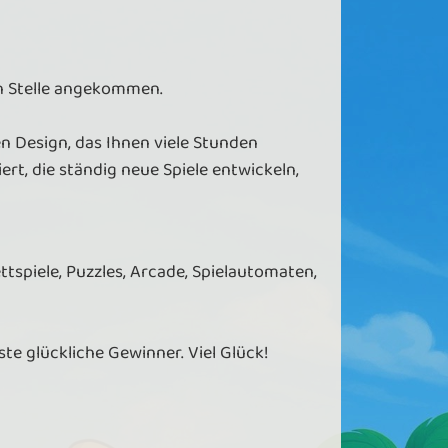
en Stelle angekommen.
n Design, das Ihnen viele Stunden
rt, die ständig neue Spiele entwickeln,
ettspiele, Puzzles, Arcade, Spielautomaten,
hste glückliche Gewinner. Viel Glück!