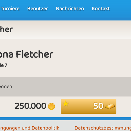
Turniere
Benutzer
Nachrichten
Kontakt
cher
ona Fletcher
e 7
wonnen
250.000
50
ingungen und Datenpolitik
Datenschutzbestimmun