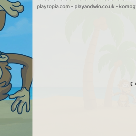
playtopia.com
-
playandwin.co.uk
-
komogv
© 