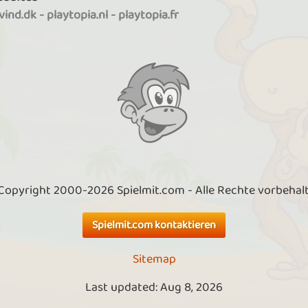
ind.dk
-
playtopia.nl
-
playtopia.fr
Copyright 2000-2026 Spielmit.com - Alle Rechte vorbehal
Spielmit.com kontaktieren
Sitemap
Last updated: Aug 8, 2026