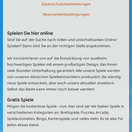
Datenschutzbestimmungen
Abonnementbedingungen
Spielen Sie hier online
Sind Sie auf der Suche nach tollen und unterhaltsamen Online-
Spielen? Dann sind Sie an der richtigen Stelle angekommen.
Wir konzentrieren uns auf die Entwicklung von qualitativ
hochwertigen Spielen mit einem großartigen Design, das Ihnen
viele Stunden Unterhaltung garantiert. Alle unsere Spiele werden
von unseren dänischen Spieleentwicklern produziert, die ständig
neue Spiele entwickeln, aber auch unsere aktuellen erweitern.
Selbst das Beste kann immer noch besser werden!
Gratis Spiele
Mögen Sie kostenlose Spiele - nun, hier sind sie! Wir bieten Spiele in
verschiedenen Kategorien an: Brettspiele, Puzzles, Arcade,
Spielautomaten, Bingo, Kartenspiele, und vieles mehr. Es ist also für
jeden etwas dabei.