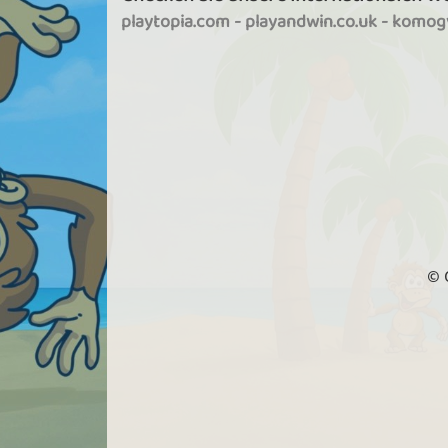
playtopia.com
-
playandwin.co.uk
-
komogv
© 