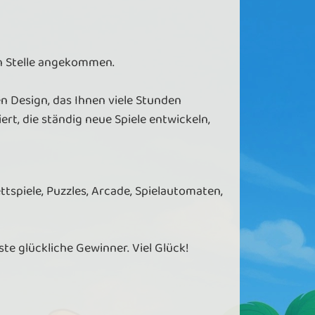
en Stelle angekommen.
n Design, das Ihnen viele Stunden
rt, die ständig neue Spiele entwickeln,
ettspiele, Puzzles, Arcade, Spielautomaten,
hste glückliche Gewinner. Viel Glück!