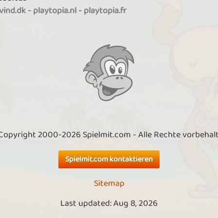
ind.dk
-
playtopia.nl
-
playtopia.fr
Copyright 2000-2026 Spielmit.com - Alle Rechte vorbehal
Spielmit.com kontaktieren
Sitemap
Last updated: Aug 8, 2026