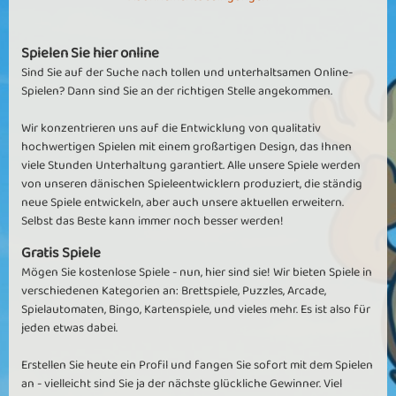
Spielen Sie hier online
Sind Sie auf der Suche nach tollen und unterhaltsamen Online-
Spielen? Dann sind Sie an der richtigen Stelle angekommen.
Wir konzentrieren uns auf die Entwicklung von qualitativ
hochwertigen Spielen mit einem großartigen Design, das Ihnen
viele Stunden Unterhaltung garantiert. Alle unsere Spiele werden
von unseren dänischen Spieleentwicklern produziert, die ständig
neue Spiele entwickeln, aber auch unsere aktuellen erweitern.
Selbst das Beste kann immer noch besser werden!
Gratis Spiele
Mögen Sie kostenlose Spiele - nun, hier sind sie! Wir bieten Spiele in
verschiedenen Kategorien an: Brettspiele, Puzzles, Arcade,
Spielautomaten, Bingo, Kartenspiele, und vieles mehr. Es ist also für
jeden etwas dabei.
Erstellen Sie heute ein Profil und fangen Sie sofort mit dem Spielen
an - vielleicht sind Sie ja der nächste glückliche Gewinner. Viel