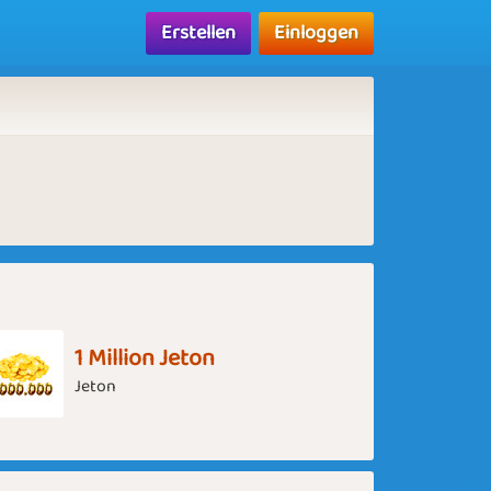
Erstellen
Einloggen
1 Million Jeton
Jeton