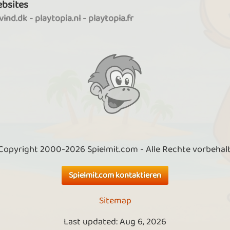
ebsites
ind.dk
-
playtopia.nl
-
playtopia.fr
Copyright 2000-2026 Spielmit.com - Alle Rechte vorbehal
Spielmit.com kontaktieren
Sitemap
Last updated: Aug 6, 2026