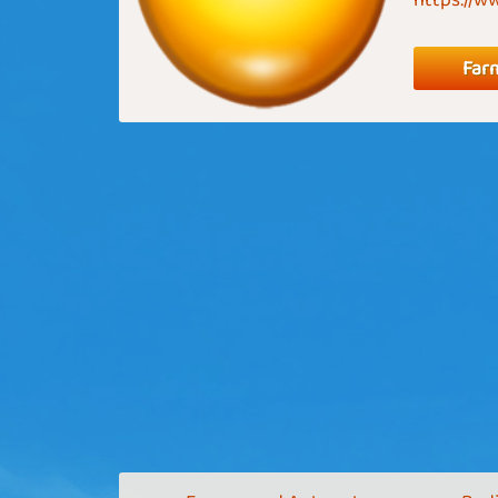
https://
Far