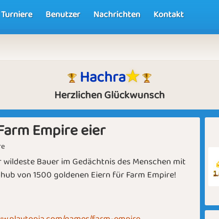
Turniere
Benutzer
Nachrichten
Kontakt
Hachra
Herzlichen Glückwunsch
Farm Empire eier
re
 wildeste Bauer im Gedächtnis des Menschen mit
hub von 1500 goldenen Eiern für Farm Empire!