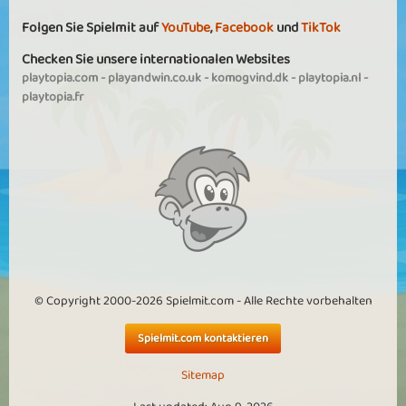
Folgen Sie Spielmit auf
YouTube
,
Facebook
und
TikTok
Checken Sie unsere internationalen Websites
playtopia.com
-
playandwin.co.uk
-
komogvind.dk
-
playtopia.nl
-
playtopia.fr
© Copyright 2000-2026 Spielmit.com - Alle Rechte vorbehalten
Spielmit.com kontaktieren
Sitemap