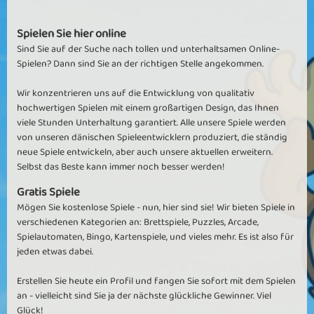
Spielen Sie hier online
Sind Sie auf der Suche nach tollen und unterhaltsamen Online-
Spielen? Dann sind Sie an der richtigen Stelle angekommen.
Wir konzentrieren uns auf die Entwicklung von qualitativ
hochwertigen Spielen mit einem großartigen Design, das Ihnen
viele Stunden Unterhaltung garantiert. Alle unsere Spiele werden
von unseren dänischen Spieleentwicklern produziert, die ständig
neue Spiele entwickeln, aber auch unsere aktuellen erweitern.
Selbst das Beste kann immer noch besser werden!
Gratis Spiele
Mögen Sie kostenlose Spiele - nun, hier sind sie! Wir bieten Spiele in
verschiedenen Kategorien an: Brettspiele, Puzzles, Arcade,
Spielautomaten, Bingo, Kartenspiele, und vieles mehr. Es ist also für
jeden etwas dabei.
Erstellen Sie heute ein Profil und fangen Sie sofort mit dem Spielen
an - vielleicht sind Sie ja der nächste glückliche Gewinner. Viel
Glück!