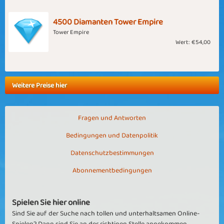
4500 Diamanten Tower Empire
Tower Empire
Wert:
€54,00
Weitere Preise hier
Fragen und Antworten
Bedingungen und Datenpolitik
Datenschutzbestimmungen
Abonnementbedingungen
Spielen Sie hier online
Sind Sie auf der Suche nach tollen und unterhaltsamen Online-