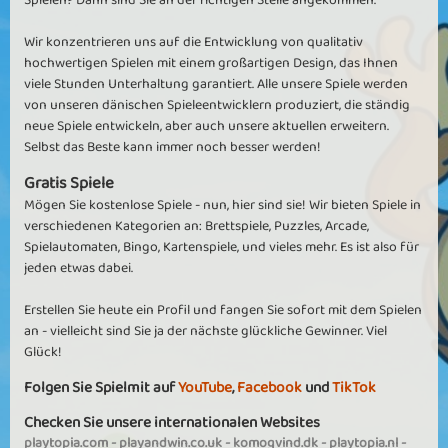
Spielen? Dann sind Sie an der richtigen Stelle angekommen.
Wir konzentrieren uns auf die Entwicklung von qualitativ
hochwertigen Spielen mit einem großartigen Design, das Ihnen
viele Stunden Unterhaltung garantiert. Alle unsere Spiele werden
von unseren dänischen Spieleentwicklern produziert, die ständig
neue Spiele entwickeln, aber auch unsere aktuellen erweitern.
Selbst das Beste kann immer noch besser werden!
Gratis Spiele
Mögen Sie kostenlose Spiele - nun, hier sind sie! Wir bieten Spiele in
verschiedenen Kategorien an: Brettspiele, Puzzles, Arcade,
Spielautomaten, Bingo, Kartenspiele, und vieles mehr. Es ist also für
jeden etwas dabei.
Erstellen Sie heute ein Profil und fangen Sie sofort mit dem Spielen
an - vielleicht sind Sie ja der nächste glückliche Gewinner. Viel
Glück!
Folgen Sie Spielmit auf
YouTube
,
Facebook
und
TikTok
Checken Sie unsere internationalen Websites
playtopia.com
-
playandwin.co.uk
-
komogvind.dk
-
playtopia.nl
-