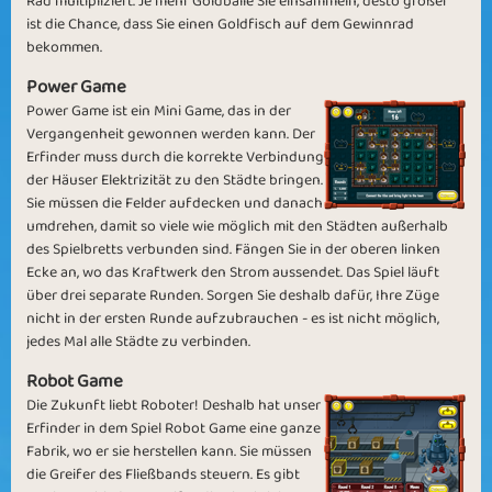
Rad multipliziert. Je mehr Goldbälle Sie einsammeln, desto größer
ist die Chance, dass Sie einen Goldfisch auf dem Gewinnrad
bekommen.
Power Game
Power Game ist ein Mini Game, das in der
Vergangenheit gewonnen werden kann. Der
Building Robots
Machine Stop
Erfinder muss durch die korrekte Verbindung
der Häuser Elektrizität zu den Städte bringen.
Sie müssen die Felder aufdecken und danach
umdrehen, damit so viele wie möglich mit den Städten außerhalb
des Spielbretts verbunden sind. Fängen Sie in der oberen linken
Ecke an, wo das Kraftwerk den Strom aussendet. Das Spiel läuft
Working on the
über drei separate Runden. Sorgen Sie deshalb dafür, Ihre Züge
Wasting Time
nicht in der ersten Runde aufzubrauchen - es ist nicht möglich,
Machine
jedes Mal alle Städte zu verbinden.
Robot Game
Die Zukunft liebt Roboter! Deshalb hat unser
Erfinder in dem Spiel Robot Game eine ganze
Fabrik, wo er sie herstellen kann. Sie müssen
die Greifer des Fließbands steuern. Es gibt
Lost Time
Happy New Time