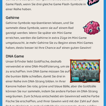
Game Flash, wenn Sie drei gleiche Game Flash-Symbole in
einer Reihe haben.
Gehirne
Gehirne-Symbole repräsentieren Wissen, und Sie
New Year's
Goodbye April
sammeln diese Symbole, wenn sie auf einem Rad
Resolution
gezeigt werden. Wenn Sie später ein Mini Game
erreichen, werden die Gehirne in extra Züge im Mini Game
umgetauscht. Je mehr Gehirne Sie zu Beginn eines Mini Games
haben, desto besser ist Ihre Chance auf einen guten Gewinn!
DNA Game
Unser Erfinder liebt Goldfische, deshalb
For the holidays
Working Factory
verwendet er eine DNA-Modifizierung, um sie
zu erschaffen. Inm DNA Game müssen Sie auf
die bunten Bälle schießen, damit Sie drei in
einer Reihe inm DNA-Strang bilden. In Ihrer
Kanone haben Sie rote, grüne und blaue Bälle, aber die Goldbälle
können Sie nur sammeln, indem Sie andere Farben im DNA-Strang
wegräumen. Zum Schluss entscheidet ein Gewinnrad welche Farbe
Getting there
Machine Learning
Fische Sie erschaffen, und Ihrer Gewinn wird mit der Zahl auf dem