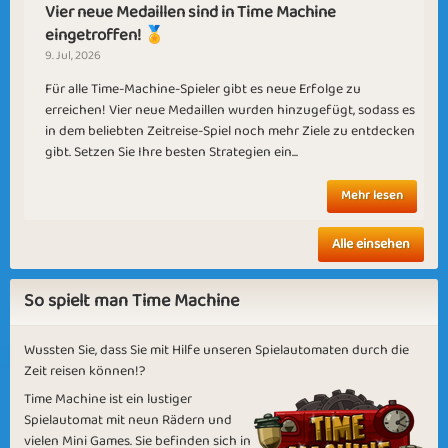
Vier neue Medaillen sind in Time Machine
eingetroffen! 🏅
9. Jul, 2026
Für alle Time-Machine-Spieler gibt es neue Erfolge zu
Renewed Energy
Dark Winter
erreichen! Vier neue Medaillen wurden hinzugefügt, sodass es
in dem beliebten Zeitreise-Spiel noch mehr Ziele zu entdecken
gibt. Setzen Sie Ihre besten Strategien ein...
Mehr lesen
Equinox
Time after Time
Alle einsehen
So spielt man Time Machine
Wussten Sie, dass Sie mit Hilfe unseren Spielautomaten durch die
Zeit reisen können!?
Ready To Party
Vulcan
Time Machine ist ein lustiger
Spielautomat mit neun Rädern und
vielen Mini Games. Sie befinden sich in