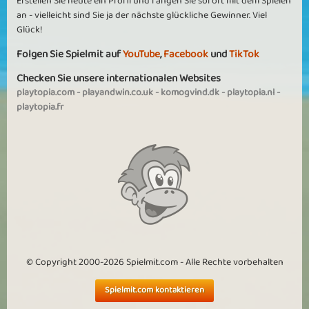
Erstellen Sie heute ein Profil und fangen Sie sofort mit dem Spielen
Mehr sehen
an - vielleicht sind Sie ja der nächste glückliche Gewinner. Viel
Glück!
Folgen Sie Spielmit auf
YouTube
,
Facebook
und
TikTok
Checken Sie unsere internationalen Websites
playtopia.com
-
playandwin.co.uk
-
komogvind.dk
-
playtopia.nl
-
playtopia.fr
© Copyright 2000-2026 Spielmit.com - Alle Rechte vorbehalten
Spielmit.com kontaktieren