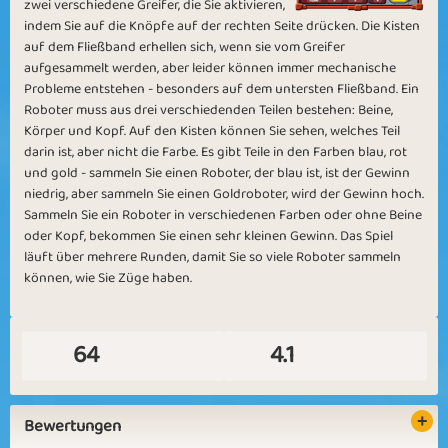
zwei verschiedene Greifer, die Sie aktivieren,
indem Sie auf die Knöpfe auf der rechten Seite drücken. Die Kisten
auf dem Fließband erhellen sich, wenn sie vom Greifer
aufgesammelt werden, aber leider können immer mechanische
Probleme entstehen - besonders auf dem untersten Fließband. Ein
Roboter muss aus drei verschiedenden Teilen bestehen: Beine,
Körper und Kopf. Auf den Kisten können Sie sehen, welches Teil
Power Machine
Genetic Quest
darin ist, aber nicht die Farbe. Es gibt Teile in den Farben blau, rot
und gold - sammeln Sie einen Roboter, der blau ist, ist der Gewinn
niedrig, aber sammeln Sie einen Goldroboter, wird der Gewinn hoch.
Sammeln Sie ein Roboter in verschiedenen Farben oder ohne Beine
oder Kopf, bekommen Sie einen sehr kleinen Gewinn. Das Spiel
läuft über mehrere Runden, damit Sie so viele Roboter sammeln
können, wie Sie Züge haben.
Machine over Man
Rolling Stones
64
4.1
Bewertungen