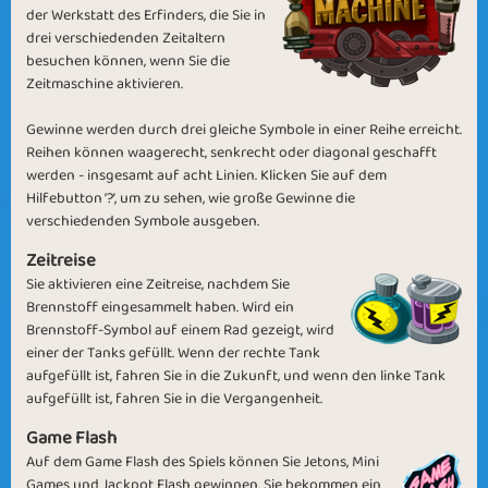
der Werkstatt des Erfinders, die Sie in
drei verschiedenden Zeitaltern
besuchen können, wenn Sie die
Zeitmaschine aktivieren.
Happy Valentine's
Ares
Gewinne werden durch drei gleiche Symbole in einer Reihe erreicht.
Day
Reihen können waagerecht, senkrecht oder diagonal geschafft
werden - insgesamt auf acht Linien. Klicken Sie auf dem
Hilfebutton ‘?’, um zu sehen, wie große Gewinne die
verschiedenden Symbole ausgeben.
Zeitreise
Cold Season
Follow Up
Sie aktivieren eine Zeitreise, nachdem Sie
Brennstoff eingesammelt haben. Wird ein
Brennstoff-Symbol auf einem Rad gezeigt, wird
einer der Tanks gefüllt. Wenn der rechte Tank
aufgefüllt ist, fahren Sie in die Zukunft, und wenn den linke Tank
aufgefüllt ist, fahren Sie in die Vergangenheit.
Game Flash
Not Time To Waste
Pink October
Auf dem Game Flash des Spiels können Sie Jetons, Mini
Games und Jackpot Flash gewinnen. Sie bekommen ein