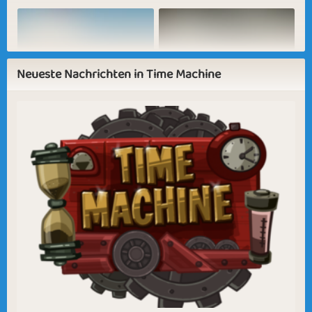
Hey June
Heavenly Spot
Neueste Nachrichten in Time Machine
Sapphire
Emerald
Ruby
Diamond
Winter Landscape
Year 2026
Falling in Love
Summer Delight