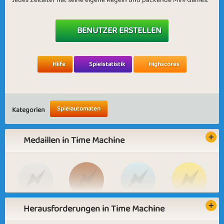
Jedes Zeitalter hat seine eigene Regeln und packende Mini Games.
BENUTZER ERSTELLEN
Hilfe
Spielstatistik
Highscores
Spielautomaten
Kategorien
Medaillen in Time Machine
Herausforderungen in Time Machine
Basic
Expert
Doctor
Specialist