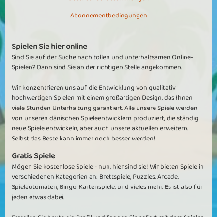
es ist ein sehr schönes Spiel
es ist ein sehr schönes Spiel aber auf die Dauer langweilig es
Time Goes By
Time Spins
Abonnementbedingungen
kommen zu wenige Spiele zwischen durch
Bambel
Spielen Sie hier online
Sind Sie auf der Suche nach tollen und unterhaltsamen Online-
wird auf dauer langweilig.
Spielen? Dann sind Sie an der richtigen Stelle angekommen.
macht mir kein spass mehr ,wird auf dauer langweilig. lucky dice
war sehr gut dagegen vermisse die alten slots
Wir konzentrieren uns auf die Entwicklung von qualitativ
hochwertigen Spielen mit einem großartigen Design, das Ihnen
Sunny1604
viele Stunden Unterhaltung garantiert. Alle unsere Spiele werden
von unseren dänischen Spieleentwicklern produziert, die ständig
Ist OK !
neue Spiele entwickeln, aber auch unsere aktuellen erweitern.
Macht Spass ist aber langwierig. Die Minispiele sind selten. Mehr
Selbst das Beste kann immer noch besser werden!
Action fände ich besser. So wie bei den alten Slots.
Gratis Spiele
Frank64
Mögen Sie kostenlose Spiele - nun, hier sind sie! Wir bieten Spiele in
verschiedenen Kategorien an: Brettspiele, Puzzles, Arcade,
Time Machine
Spielautomaten, Bingo, Kartenspiele, und vieles mehr. Es ist also für
Macht Spass ist aber langwierig. Die Minispiele sind selten. Mehr
jeden etwas dabei.
Action fände ich besser. So wie bei den alten SLOTS.