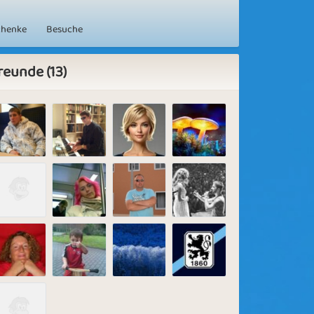
chenke
Besuche
reunde (13)