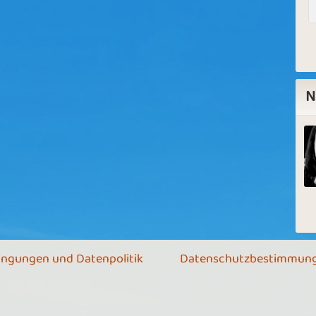
N
ingungen und Datenpolitik
Datenschutzbestimmun