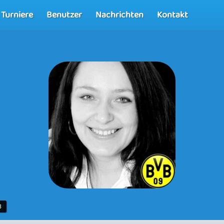
Turniere
Benutzer
Nachrichten
Kontakt
3