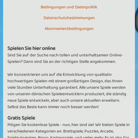
Bedingungen und Datenpolitik
Datenschutzbestimmungen
Abonnementbedingungen
Spielen Sie hier online
Sind Sie auf der Suche nach tollen und unterhaltsamen Online-
Spielen? Dann sind Sie an der richtigen Stelle angekommen.
Wir konzentrieren uns auf die Entwicklung von qualitativ
hochwertigen Spielen mit einem großartigen Design, das Ihnen
viele Stunden Unterhaltung garantiert. Alle unsere Spiele werden
von unseren dänischen Spieleentwicklern produziert, die ständig
neue Spiele entwickeln, aber auch unsere aktuellen erweitern.
Selbst das Beste kann immer noch besser werden!
Gratis Spiele
Mögen Sie kostenlose Spiele - nun, hier sind sie! Wir bieten Spiele in
verschiedenen Kategorien an: Brettspiele, Puzzles, Arcade,
Spielautomaten, Bingo, Kartenspiele, und vieles mehr. Es ist also für