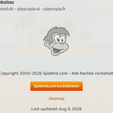
ebsites
ind.dk
-
playtopia.nl
-
playtopia.fr
Copyright 2000-2026 Spielmit.com - Alle Rechte vorbehal
Spielmit.com kontaktieren
Sitemap
Last updated: Aug 9, 2026