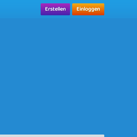
Erstellen
Einloggen