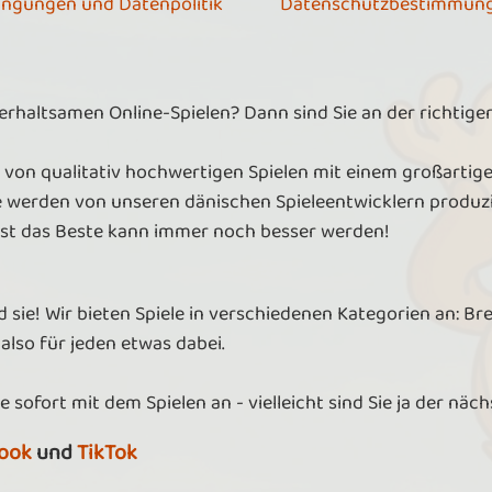
ingungen und Datenpolitik
Datenschutzbestimmun
terhaltsamen Online-Spielen? Dann sind Sie an der richtig
 von qualitativ hochwertigen Spielen mit einem großartige
e werden von unseren dänischen Spieleentwicklern produzie
lbst das Beste kann immer noch besser werden!
d sie! Wir bieten Spiele in verschiedenen Kategorien an: Br
 also für jeden etwas dabei.
e sofort mit dem Spielen an - vielleicht sind Sie ja der näc
ook
und
TikTok