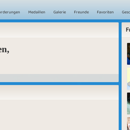
orderungen
Medaillen
Galerie
Freunde
Favoriten
Ges
F
en,