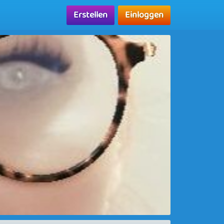
Erstellen
Einloggen