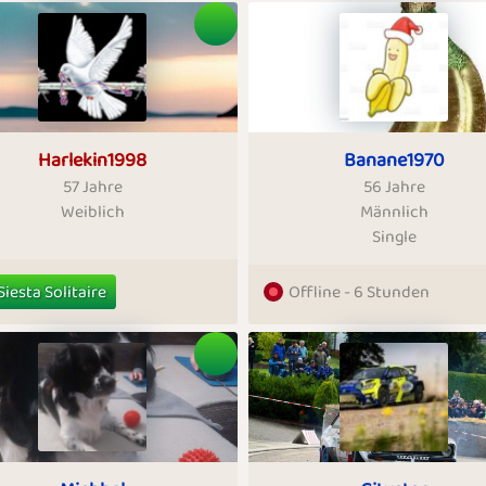
Harlekin1998
Banane1970
57 Jahre
56 Jahre
Weiblich
Männlich
Single
Siesta Solitaire
Offline - 6 Stunden