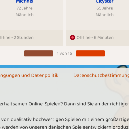
Michhel
Citystar
72 Jahre
65 Jahre
Männlich
Männlich
ffline - 2 Stunden
Offline - 6 Minuten
1 von 15
ingungen und Datenpolitik
Datenschutzbestimmun
terhaltsamen Online-Spielen? Dann sind Sie an der richtig
 von qualitativ hochwertigen Spielen mit einem großartige
e werden von unseren dänischen Spieleentwicklern produzie