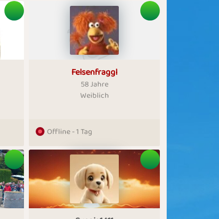
Felsenfraggl
58 Jahre
Weiblich
Offline - 1 Tag