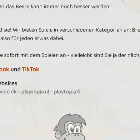
lbst das Beste kann immer noch besser werden!
d sie! Wir bieten Spiele in verschiedenen Kategorien an: Br
 also für jeden etwas dabei.
e sofort mit dem Spielen an - vielleicht sind Sie ja der näc
ook
und
TikTok
ebsites
ind.dk
-
playtopia.nl
-
playtopia.fr