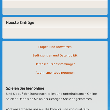
Neuste Einträge
Fragen und Antworten
Bedingungen und Datenpolitik
Datenschutzbestimmungen
Abonnementbedingungen
Spielen Sie hier online
Sind Sie auf der Suche nach tollen und unterhaltsamen Online-
Spielen? Dann sind Sie an der richtigen Stelle angekommen.
Wir konzentrieren uns auf die Entwicklung von qualitativ