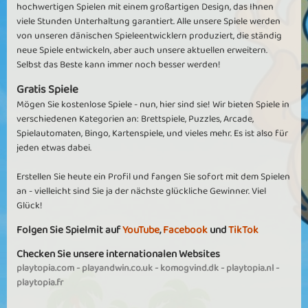
hochwertigen Spielen mit einem großartigen Design, das Ihnen
viele Stunden Unterhaltung garantiert. Alle unsere Spiele werden
von unseren dänischen Spieleentwicklern produziert, die ständig
neue Spiele entwickeln, aber auch unsere aktuellen erweitern.
Selbst das Beste kann immer noch besser werden!
Gratis Spiele
Mögen Sie kostenlose Spiele - nun, hier sind sie! Wir bieten Spiele in
verschiedenen Kategorien an: Brettspiele, Puzzles, Arcade,
Spielautomaten, Bingo, Kartenspiele, und vieles mehr. Es ist also für
jeden etwas dabei.
Erstellen Sie heute ein Profil und fangen Sie sofort mit dem Spielen
an - vielleicht sind Sie ja der nächste glückliche Gewinner. Viel
Glück!
Folgen Sie Spielmit auf
YouTube
,
Facebook
und
TikTok
Checken Sie unsere internationalen Websites
playtopia.com
-
playandwin.co.uk
-
komogvind.dk
-
playtopia.nl
-
playtopia.fr