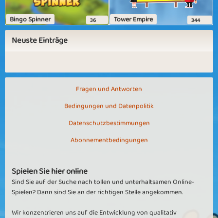
Bingo Spinner
Tower Empire
36
344
Neuste Einträge
Fragen und Antworten
Bedingungen und Datenpolitik
Datenschutzbestimmungen
Abonnementbedingungen
Spielen Sie hier online
Sind Sie auf der Suche nach tollen und unterhaltsamen Online-
Spielen? Dann sind Sie an der richtigen Stelle angekommen.
Wir konzentrieren uns auf die Entwicklung von qualitativ