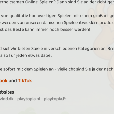
terhaltsamen Online-Spielen? Dann sind Sie an der richtig
 von qualitativ hochwertigen Spielen mit einem großartige
e werden von unseren dänischen Spieleentwicklern produzie
lbst das Beste kann immer noch besser werden!
d sie! Wir bieten Spiele in verschiedenen Kategorien an: Br
 also für jeden etwas dabei.
e sofort mit dem Spielen an - vielleicht sind Sie ja der näc
ook
und
TikTok
ebsites
ind.dk
-
playtopia.nl
-
playtopia.fr