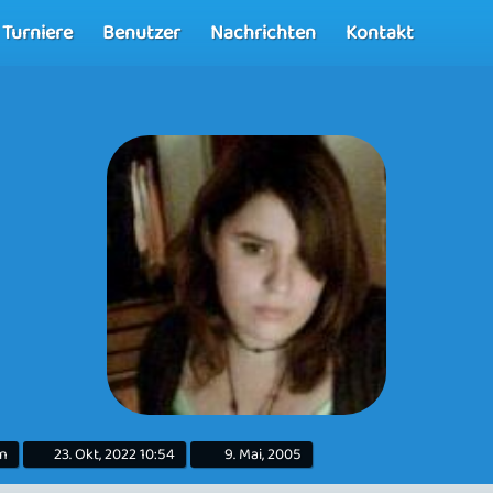
Turniere
Benutzer
Nachrichten
Kontakt
in
23. Okt, 2022 10:54
9. Mai, 2005