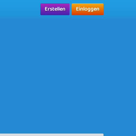
Erstellen
Einloggen