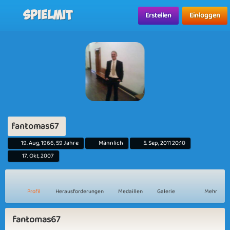
Spielmit
Erstellen
Einloggen
fantomas67
19. Aug, 1966, 59 Jahre
Männlich
5. Sep, 2011 20:10
17. Okt, 2007
Profil
Herausforderungen
Medaillen
Galerie
Mehr
fantomas67