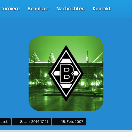
Turniere
Benutzer
Nachrichten
Kontakt
ratet
8. Jan, 2014 17:21
18. Feb, 2007