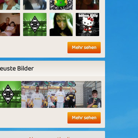
Mehr sehen
euste Bilder
Mehr sehen