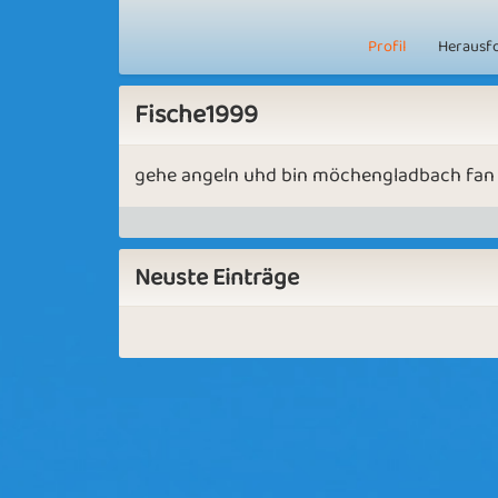
Profil
Herausf
Fische1999
gehe angeln uhd bin möchengladbach fan
Neuste Einträge