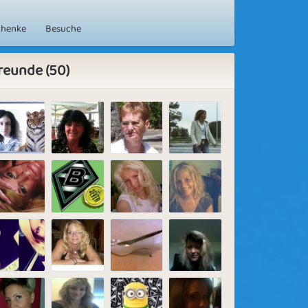
chenke
Besuche
reunde (50)