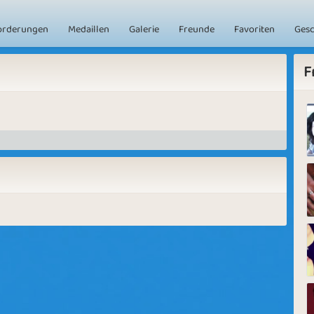
orderungen
Medaillen
Galerie
Freunde
Favoriten
Ges
F