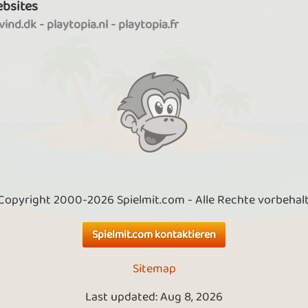
ebsites
ind.dk
-
playtopia.nl
-
playtopia.fr
Copyright 2000-2026 Spielmit.com - Alle Rechte vorbehal
Spielmit.com kontaktieren
Sitemap
Last updated: Aug 8, 2026