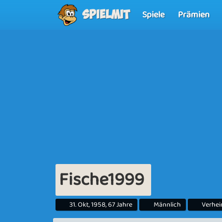
Spiele
Prämien
Spielmit
Fische1999
31. Okt, 1958, 67 Jahre
Männlich
Verhei