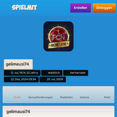
Spielmit
Erstellen
Einloggen
gelimausi74
12. Jul, 1974, 52 Jahre
Weiblich
Verheiratet
22. Dez, 2024 09:34
20. Jul, 2009
Profil
Herausforderungen
Medaillen
Galerie
Mehr
gelimausi74