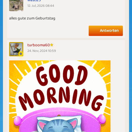
12. Jul, 2026 08:44
alles gute zum Geburtstag
Antworten
turbooma60
24. Nov, 2024 10:59