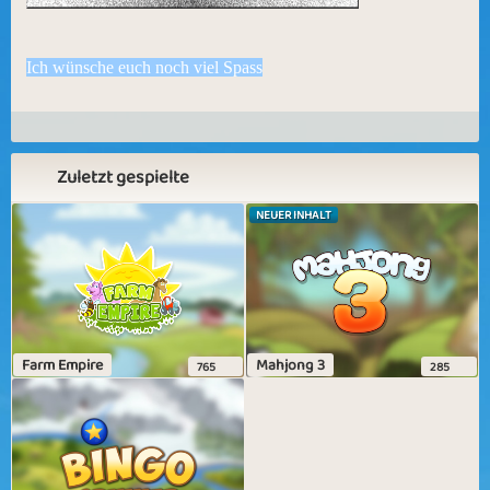
Ich wünsche euch noch viel Spass
Zuletzt gespielte
NEUER INHALT
Farm Empire
Mahjong 3
765
285