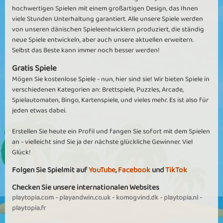
hochwertigen Spielen mit einem großartigen Design, das Ihnen
viele Stunden Unterhaltung garantiert. Alle unsere Spiele werden
von unseren dänischen Spieleentwicklern produziert, die ständig
neue Spiele entwickeln, aber auch unsere aktuellen erweitern.
Selbst das Beste kann immer noch besser werden!
Gratis Spiele
Mögen Sie kostenlose Spiele - nun, hier sind sie! Wir bieten Spiele in
verschiedenen Kategorien an: Brettspiele, Puzzles, Arcade,
Spielautomaten, Bingo, Kartenspiele, und vieles mehr. Es ist also für
jeden etwas dabei.
Erstellen Sie heute ein Profil und fangen Sie sofort mit dem Spielen
an - vielleicht sind Sie ja der nächste glückliche Gewinner. Viel
Glück!
Folgen Sie Spielmit auf
YouTube
,
Facebook
und
TikTok
Checken Sie unsere internationalen Websites
playtopia.com
-
playandwin.co.uk
-
komogvind.dk
-
playtopia.nl
-
playtopia.fr