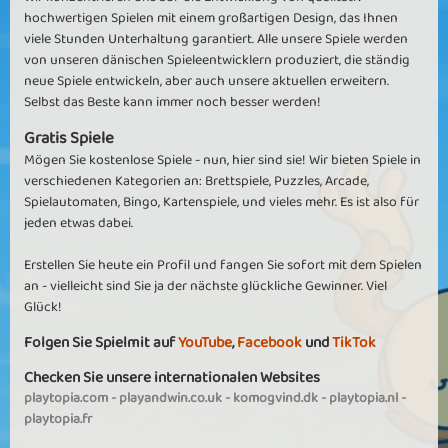
hochwertigen Spielen mit einem großartigen Design, das Ihnen
viele Stunden Unterhaltung garantiert. Alle unsere Spiele werden
von unseren dänischen Spieleentwicklern produziert, die ständig
neue Spiele entwickeln, aber auch unsere aktuellen erweitern.
Selbst das Beste kann immer noch besser werden!
Gratis Spiele
Mögen Sie kostenlose Spiele - nun, hier sind sie! Wir bieten Spiele in
verschiedenen Kategorien an: Brettspiele, Puzzles, Arcade,
Spielautomaten, Bingo, Kartenspiele, und vieles mehr. Es ist also für
jeden etwas dabei.
Erstellen Sie heute ein Profil und fangen Sie sofort mit dem Spielen
an - vielleicht sind Sie ja der nächste glückliche Gewinner. Viel
Glück!
Folgen Sie Spielmit auf
YouTube
,
Facebook
und
TikTok
Checken Sie unsere internationalen Websites
playtopia.com
-
playandwin.co.uk
-
komogvind.dk
-
playtopia.nl
-
playtopia.fr