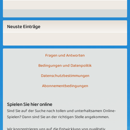
Neuste Einträge
Fragen und Antworten
Bedingungen und Datenpolitik
Datenschutzbestimmungen
Abonnementbedingungen
Spielen Sie hier online
Sind Sie auf der Suche nach tollen und unterhaltsamen Online-
Spielen? Dann sind Sie an der richtigen Stelle angekommen.
Wir konzentrieren uns auf die Entwicklung von qualitativ