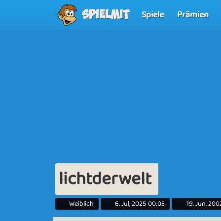
Spiele
Prämien
Spielmit
lichtderwelt
Weiblich
6. Jul, 2025 00:03
19. Jun, 200