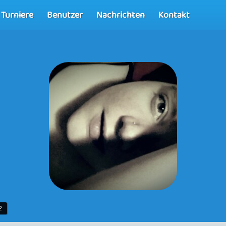
Turniere
Benutzer
Nachrichten
Kontakt
2