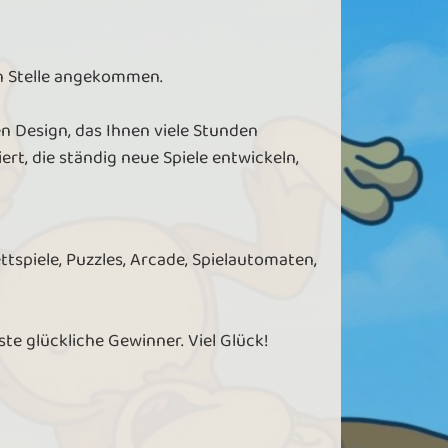
en Stelle angekommen.
n Design, das Ihnen viele Stunden
rt, die ständig neue Spiele entwickeln,
ettspiele, Puzzles, Arcade, Spielautomaten,
hste glückliche Gewinner. Viel Glück!