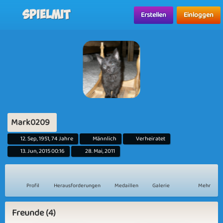
Spielmit
Erstellen
Einloggen
Mark0209
12. Sep, 1951, 74 Jahre
Männlich
Verheiratet
13. Jun, 2015 00:16
28. Mai, 2011
Profil
Herausforderungen
Medaillen
Galerie
Mehr
Freunde (4)