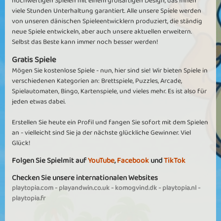
hochwertigen Spielen mit einem großartigen Design, das Ihnen
viele Stunden Unterhaltung garantiert. Alle unsere Spiele werden
von unseren dänischen Spieleentwicklern produziert, die ständig
neue Spiele entwickeln, aber auch unsere aktuellen erweitern.
Selbst das Beste kann immer noch besser werden!
Gratis Spiele
Mögen Sie kostenlose Spiele - nun, hier sind sie! Wir bieten Spiele in
verschiedenen Kategorien an: Brettspiele, Puzzles, Arcade,
Spielautomaten, Bingo, Kartenspiele, und vieles mehr. Es ist also für
jeden etwas dabei.
Erstellen Sie heute ein Profil und fangen Sie sofort mit dem Spielen
an - vielleicht sind Sie ja der nächste glückliche Gewinner. Viel
Glück!
Folgen Sie Spielmit auf
YouTube
,
Facebook
und
TikTok
Checken Sie unsere internationalen Websites
playtopia.com
-
playandwin.co.uk
-
komogvind.dk
-
playtopia.nl
-
playtopia.fr