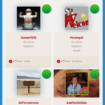
Gamer1976
Muempel
49 Jahre
52 Jahre
Weiblich
Weiblich
Single
Offline - 1 Jahr
Offline - 10 Jahre
Airforcenrone
Kaefer2003de